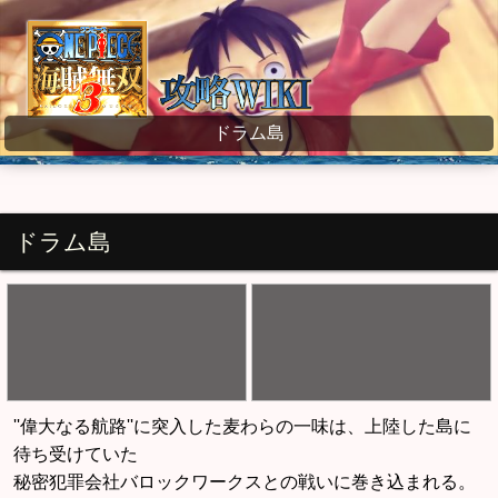
ワンピース海賊無双3 wiki
ドラム島
ドラム島
''偉大なる航路''に突入した麦わらの一味は、上陸した島に
待ち受けていた
秘密犯罪会社バロックワークスとの戦いに巻き込まれる。