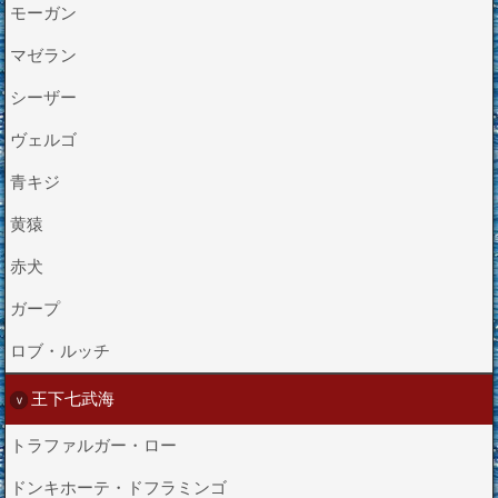
モーガン
マゼラン
シーザー
ヴェルゴ
青キジ
黄猿
赤犬
ガープ
ロブ・ルッチ
王下七武海
トラファルガー・ロー
ドンキホーテ・ドフラミンゴ