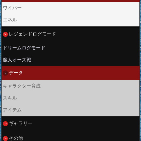
ワイパー
エネル
レジェンドログモード
ドリームログモード
魔人オーズ戦
冒険の始まり
データ
シェルズタウン
オレンジの町
キャラクター育成
シロップ村
スキル
バラティエ
アイテム
アーロンパーク
ギャラリー
ローグタウン
その他