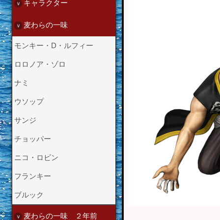
キャラクター
麦わらの一味
モンキー・D・ルフィー
ロロノア・ゾロ
ナミ
ウソップ
サンジ
チョッパー
ニコ・ロビン
フランキー
ブルック
麦わらの一味 ２年前