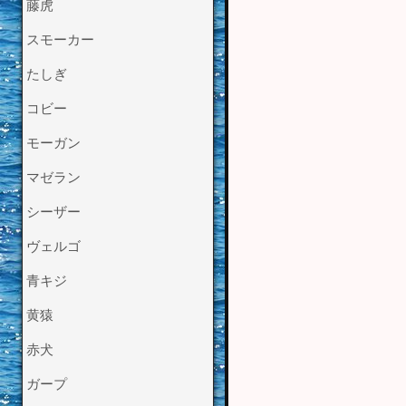
藤虎
スモーカー
たしぎ
コビー
モーガン
マゼラン
シーザー
ヴェルゴ
青キジ
黄猿
赤犬
ガープ