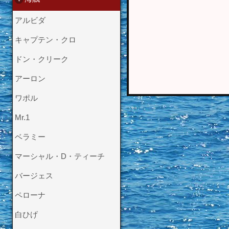
アルビダ
キャプテン・クロ
ドン・クリーク
アーロン
ワポル
Mr.1
ベラミー
マーシャル・D・ティーチ
バージェス
ペローナ
白ひげ