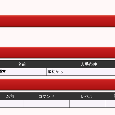
名前
入手条件
通常
最初から
名前
コマンド
レベル