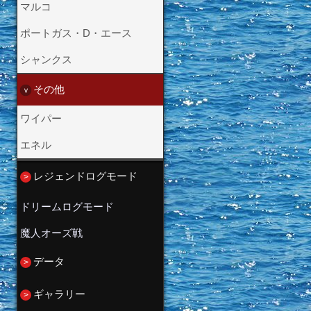
マルコ
ポートガス・D・エース
シャンクス
その他
ワイパー
エネル
レジェンドログモード
ドリームログモード
魔人オーズ戦
冒険の始まり
データ
シェルズタウン
オレンジの町
ギャラリー