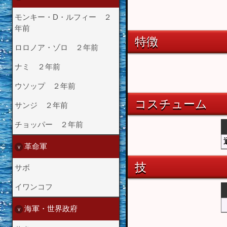
モンキー・D・ルフィー ２
年前
特徴
ロロノア・ゾロ ２年前
ナミ ２年前
ウソップ ２年前
コスチューム
サンジ ２年前
チョッパー ２年前
革命軍
技
サボ
イワンコフ
海軍・世界政府